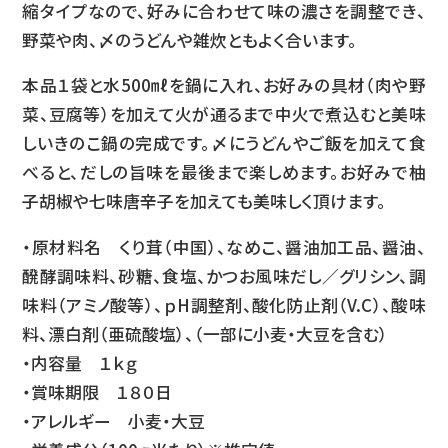
縮タイプなので、好みに合わせて味の濃さを調整でき、
野菜や肉、〆のうどんや雑炊ともよく合います。
本品１袋と水500㎖を鍋に入れ、お好みの具材（肉や野
菜、豆腐等）を加えて火が通るまで中火で煮込むと美味
しいきのこ鍋の完成です。〆にうどんやご飯を加えて食
べると、だしの旨味を最後まで楽しめます。お好みで柚
子胡椒や七味唐辛子を加えても美味しく頂けます。
・原材料名 くり茸（中国）、なめこ、醤油加工品、醤油、
醗酵調味料、砂糖、食塩、かつお風味だし／グリシン、調
味料（アミノ酸等）、ｐH調整剤、酸化防止剤（V.C）、酸味
料、漂白剤（亜硫酸塩）、（一部に小麦・大豆を含む）
・内容量 １ｋｇ
・賞味期限 １８０日
・アレルギー 小麦・大豆