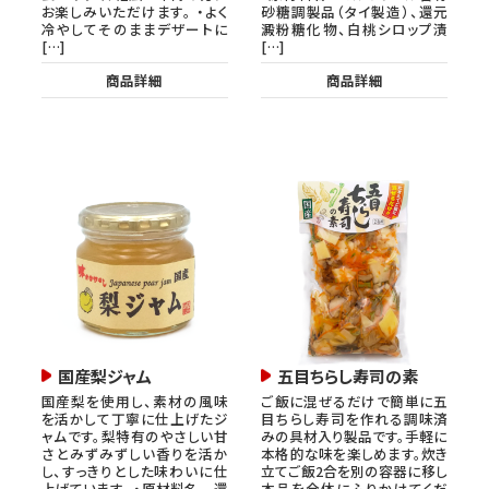
お楽しみいただけます。 ・よく
砂糖調製品（タイ製造）、還元
冷やしてそのままデザートに
澱粉糖化物、白桃シロップ漬
[…]
[…]
商品詳細
商品詳細
国産梨ジャム
五目ちらし寿司の素
国産梨を使用し、素材の風味
ご飯に混ぜるだけで簡単に五
を活かして丁寧に仕上げたジ
目ちらし寿司を作れる調味済
ャムです。梨特有のやさしい甘
みの具材入り製品です。手軽に
さとみずみずしい香りを活か
本格的な味を楽しめます。炊き
し、すっきりとした味わいに仕
立てご飯2合を別の容器に移し
上げています。 ・原材料名 還
本品を全体にふりかけてくだ