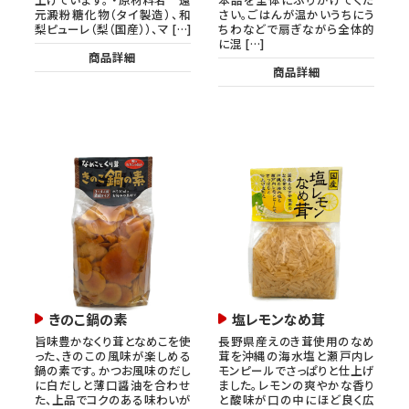
元澱粉糖化物（タイ製造）、和
さい。ごはんが温かいうちにう
梨ピューレ（梨（国産））、マ […]
ちわなどで扇ぎながら全体的
に混 […]
商品詳細
商品詳細
きのこ鍋の素
塩レモンなめ茸
旨味豊かなくり茸となめこを使
長野県産えのき茸使用のなめ
った、きのこの風味が楽しめる
茸を沖縄の海水塩と瀬戸内レ
鍋の素です。かつお風味のだし
モンピールでさっぱりと仕上げ
に白だしと薄口醤油を合わせ
ました。レモンの爽やかな香り
た、上品でコクのある味わいが
と酸味が口の中にほど良く広