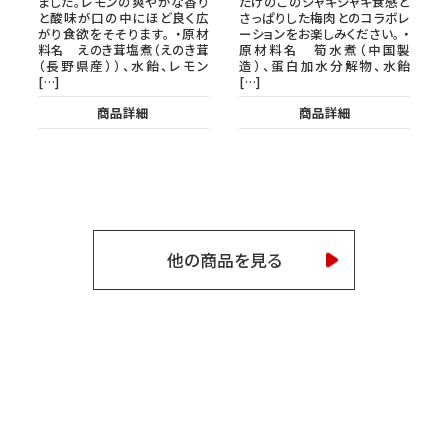
ました。レモンの爽やかな香り
たけのこのシャキシャキ食感と
と酸味が口の中にほど良く広
さっぱりした梅肉とのコラボレ
がり食欲をそそります。 ・原材
ーションをお楽しみください。 ・
料名 えのき茸塩煮（えのき茸
原材料名 筍水煮（中国製
（長野県産））、水飴、レモン
造）、蛋白加水分解物、水飴
[…]
[…]
商品詳細
商品詳細
他の商品を見る