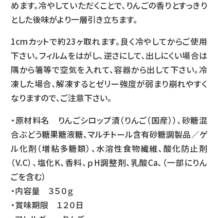
めます。冷やしていただくことで、りんごの香りとすっきり
とした後味がより一層引き立ちます。
1cmカットで約23ヶ取れます。良く冷やしてからご使用
下さい。フィルムをはがし、逆さにして、出しにくい場合は
隅から箸等で空気を入れて、容器から出して下さい。冷
凍した場合、解凍するとゼリー強度が弱まり崩れやすく
なりますので、ご注意下さい。
・原材料名 りんごシロップ漬（りんご（国産））、砂糖混
合ぶどう糖果糖液糖、マルチトール含有砂糖調製品／ゲ
ル化剤（増粘多糖類）、水溶性食物繊維、酸化防止剤
（V.C）、塩化K、香料、ｐH調整剤、乳酸Ca、（一部にりん
ごを含む）
・内容量 ３５０ｇ
・賞味期限 １２０日