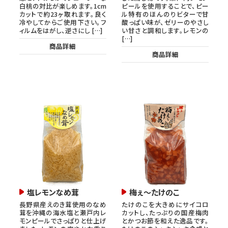
白桃の対比が楽しめます。1cm
ピールを使用することで、ピー
カットで約23ヶ取れます。良く
ル特有のほんのりビターで甘
冷やしてからご使用下さい。フ
酸っぱい味が、ゼリーのやさし
ィルムをはがし、逆さにし […]
い甘さと調和します。レモンの
[…]
商品詳細
商品詳細
塩レモンなめ茸
梅ぇ～たけのこ
長野県産えのき茸使用のなめ
たけのこを大きめにサイコロ
茸を沖縄の海水塩と瀬戸内レ
カットし、たっぷりの国産梅肉
モンピールでさっぱりと仕上げ
とかつお節を和えた逸品です。