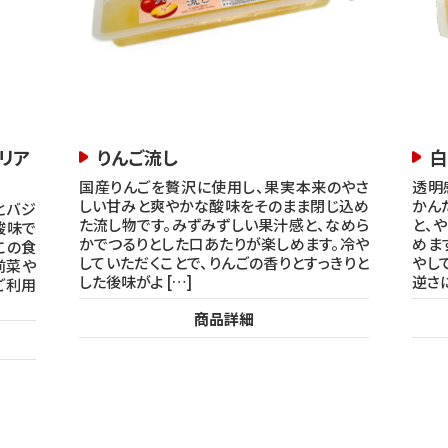
リア
りんご流し
白
国産りんごを贅沢に使用し、果実本来のやさ
透明
しい甘みと爽やかな酸味をそのまま閉じ込め
かん
とバジ
た流し物です。みずみずしい果汁感と、なめら
と、
酸味で
かでつるりとした口あたりが楽しめます。冷や
めま
この食
していただくことで、りんごの香りとすっきりと
やし
前菜や
した後味がよ […]
逆さに
ご利用
商品詳細