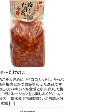
ぇ～たけのこ
のこを大きめにサイコロカットし、たっぷ
国産梅肉とかつお節を和えた逸品です。
のこのシャキシャキ食感とさっぱりした梅
のコラボレーションをお楽しみください。 ・
料名 筍水煮（中国製造）、蛋白加水分
水飴 […]