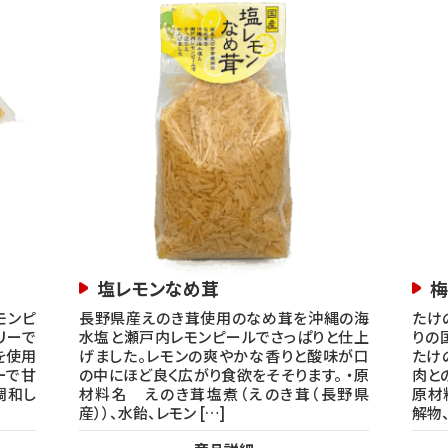
塩レモンなめ茸
梅
モンピ
長野県産えのき茸使用のなめ茸を沖縄の海
たけ
リーで
水塩と瀬戸内レモンピールでさっぱりと仕上
りの
を使用
げました。レモンの爽やかな香りと酸味が口
たけ
ーで甘
の中にほど良く広がり食欲をそそります。 ・原
肉と
調和し
材料名 えのき茸塩煮（えのき茸（長野県
原材
産））、水飴、レモン […]
解物、