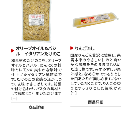
オリーブオイル＆バジ
りんご流し
ル イタリアンたけのこ
国産りんごを贅沢に使用し、果
実本来のやさしい甘みと爽や
和素材のたけのこを、オリーブ
かな酸味をそのまま閉じ込め
オイルとバジル、にんにくの旨
た流し物です。みずみずしい果
味とレモンの爽やかな酸味で
汁感と、なめらかでつるりとし
仕上げたイタリアン風惣菜で
た口あたりが楽しめます。冷や
す。たけのこの食感の活かしつ
していただくことで、りんごの香
つ、後味はさっぱりです。前菜
りとすっきりとした後味がよ
や付け合わせ、パスタの具材と
[…]
して幅広くご利用いただけます
[…]
商品詳細
商品詳細