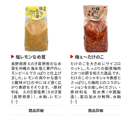
塩レモンなめ茸
梅ぇ～たけのこ
長野県産えのき茸使用のなめ
たけのこを大きめにサイコロ
茸を沖縄の海水塩と瀬戸内レ
カットし、たっぷりの国産梅肉
モンピールでさっぱりと仕上げ
とかつお節を和えた逸品です。
ました。レモンの爽やかな香り
たけのこのシャキシャキ食感と
と酸味が口の中にほど良く広
さっぱりした梅肉とのコラボレ
がり食欲をそそります。 ・原材
ーションをお楽しみください。 ・
料名 えのき茸塩煮（えのき茸
原材料名 筍水煮（中国製
（長野県産））、水飴、レモン
造）、蛋白加水分解物、水飴
[…]
[…]
商品詳細
商品詳細